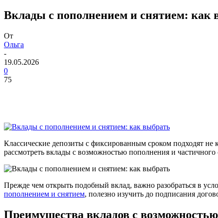
Вклады с пополнением и снятием: как 
От
Ольга
-
19.05.2026
0
75
Классические
депозиты
с фиксированным
сроком
подходят не
рассмотреть
вклады
с возможностью
пополнения
и частичного 
Прежде чем
открыть
подобный
вклад
, важно разобраться в ус
пополнением и снятием
, полезно изучить до подписания
догов
Преимущества вкладов с возможностью