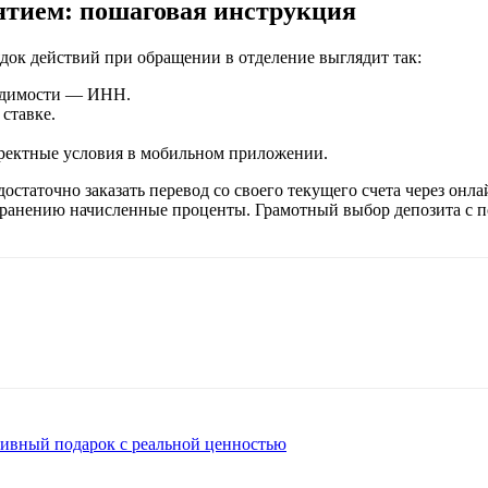
ятием: пошаговая инструкция
док действий при обращении в
отделение
выглядит так:
одимости — ИНН.
и
ставке
.
ректные условия в мобильном приложении.
достаточно
заказать
перевод со своего текущего
счета
через
онла
хранению начисленные
проценты
. Грамотный выбор
депозита
с
п
тивный подарок с реальной ценностью