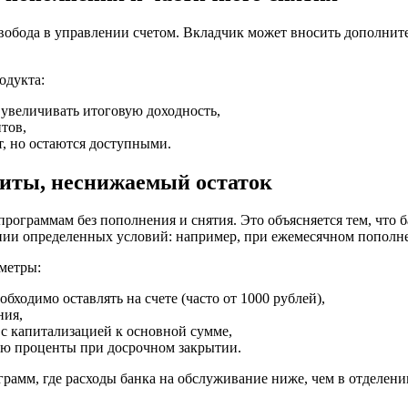
вобода в управлении
счетом
. Вкладчик может вносить дополните
одукта:
и
увеличивать
итоговую
доходность
,
нтов
,
, но остаются доступными.
миты, неснижаемый остаток
о программам без
пополнения
и снятия. Это объясняется тем, что
б
ии определенных условий: например, при
ежемесячном
пополн
метры:
еобходимо
оставлять
на
счете
(часто от 1000
рублей
),
ния
,
с капитализацией к основной
сумме
,
ию
проценты
при досрочном закрытии.
грамм, где расходы
банка
на обслуживание ниже, чем в
отделени