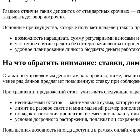
Главное отличие таких
депозитов
от стандартных срочных — с
закрывать
договор
досрочно.
Основные преимущества, которые получает владелец такого пр
возможность наращивать
сумму
регулярными
взносами 
частичное снятие средств без потери
начисленных
проце
удобное планирование личного бюджета:
деньги
работают
На что обратить внимание: ставки, ли
Ставки
по управляемым
депозитам
, как правило, ниже, чем п
менее ряд
банков
предлагает
повышенную
ставку
при соблюден
При сравнении предложений стоит учитывать следующие пара
неснижаемый остаток — минимальная
сумма
, которую н
лимит на разовое снятие и минимальный размер
пополне
порядок начисления
процентов:
ежемесячно
на
карту
или 
условия досрочного расторжения,
подлежат
ли сохранен
Повышенная
доходность
иногда доступна в рамках
онлайн
-про