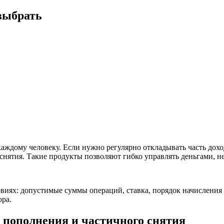
выбрать
 каждому
человеку
. Если нужно регулярно откладывать часть
дохо
снятия. Такие продукты позволяют гибко управлять
деньгами
, н
ловиях: допустимые
суммы
операций,
ставка
, порядок начисления
ора
.
 пополнения и частичного снятия