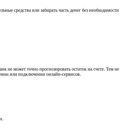
льные средства или забирать часть
денег
без необходимости
анк
не может точно прогнозировать остаток на
счете
. Тем не
ении
или подключении
онлайн
-сервисов.
и
.