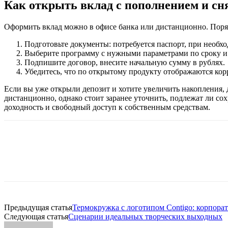
Как открыть вклад с пополнением и сн
Оформить
вклад
можно в
офисе
банка
или дистанционно. Поря
Подготовьте
документы:
потребуется
паспорт,
при необх
Выберите программу с нужными параметрами по
сроку
Подпишите
договор,
внесите начальную
сумму
в
рублях
.
Убедитесь, что по
открытому
продукту отображаются кор
Если вы уже
открыли
депозит
и хотите
увеличить
накопления, 
дистанционно, однако стоит заранее уточнить,
подлежат
ли со
доходность
и свободный доступ к собственным средствам.
Предыдущая статья
Термокружка с логотипом Contigo: корпора
Следующая статья
Сценарии идеальных творческих выходных