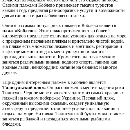
Своими пляжами Коблево привлекает тысячи туристов
каждый год, предлагая разнообразные услуги и возможности
для активного и расслабляющего отдыха.
Одним из самых популярных пляжей в Коблево является
пляж «Коблево»
. Этот пляж протяженностью более 2
километров предлагает отличные условия для отдыха на море,
с прекрасным песчаным пляжем и кристально чистой водой.
На пляже есть множество лежаков и зонтиков, ресторанов и
кафе, где можно отведать местную кухню и выпить
прохладительные напитки. Кроме того, на пляже можно
заняться различными видами водного спорта, такими как
водные лыжи, вейкбординг, катание на бананах и многое
другое.
Еще одним интересным пляжем в Коблево является
Тилигульский пляж
. Он расположен в месте впадения реки
Тилигул в Черное море и является одним из самых красивых
пляжей на южном побережье Украины. Песчаный пляж,
окруженный высокими скалами, создает уникальную
атмосферу и предлагает отличные условия для плавания и
отдыха на море. На пляже Тилигульской бухты можно также
заняться рыбалкой и насладиться местными рыбными
блюдами.