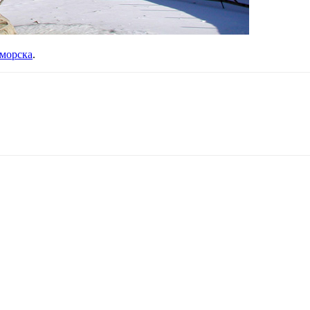
морска
.