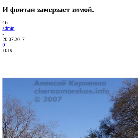
И фонтан замерзает зимой.
От
admin
-
20.07.2017
0
1019