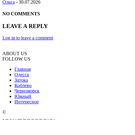
Ольга
-
30.07.2026
NO COMMENTS
LEAVE A REPLY
Log in to leave a comment
ABOUT US
FOLLOW US
Главная
Одесса
Затока
Коблево
Черноморск
Южный
Интересное
©
oeksound
soothe 2 download
soothe plugin
soothe 2
soothe
soothe 2 plugin free download
soothe 2 free download
download soothe 2
serum 2 download
serum 2 free download
serum 2 vst free download
serum 2 crack download
serum 2
serum 2 download free
xferrecords