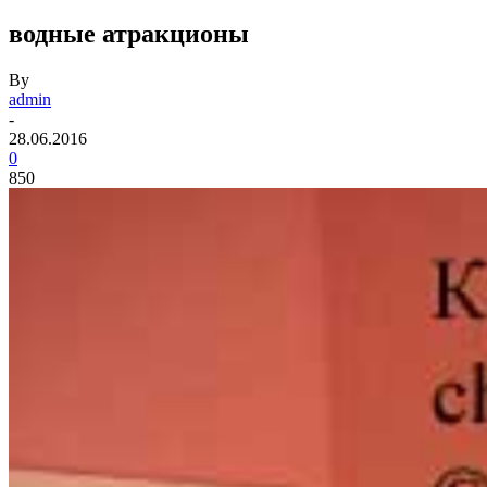
водные атракционы
By
admin
-
28.06.2016
0
850